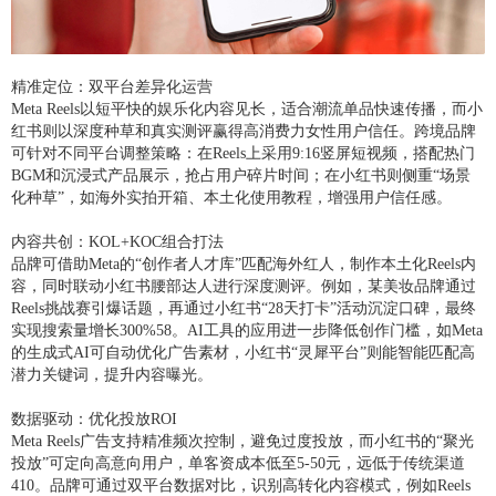
精准定位：双平台差异化运营
Meta Reels以短平快的娱乐化内容见长，适合潮流单品快速传播，而小
红书则以深度种草和真实测评赢得高消费力女性用户信任。跨境品牌
可针对不同平台调整策略：在Reels上采用9:16竖屏短视频，搭配热门
BGM和沉浸式产品展示，抢占用户碎片时间；在小红书则侧重“场景
化种草”，如海外实拍开箱、本土化使用教程，增强用户信任感。
内容共创：KOL+KOC组合打法
品牌可借助Meta的“创作者人才库”匹配海外红人，制作本土化Reels内
容，同时联动小红书腰部达人进行深度测评。例如，某美妆品牌通过
Reels挑战赛引爆话题，再通过小红书“28天打卡”活动沉淀口碑，最终
实现搜索量增长300%58。AI工具的应用进一步降低创作门槛，如Meta
的生成式AI可自动优化广告素材，小红书“灵犀平台”则能智能匹配高
潜力关键词，提升内容曝光。
数据驱动：优化投放ROI
Meta Reels广告支持精准频次控制，避免过度投放，而小红书的“聚光
投放”可定向高意向用户，单客资成本低至5-50元，远低于传统渠道
410。品牌可通过双平台数据对比，识别高转化内容模式，例如Reels