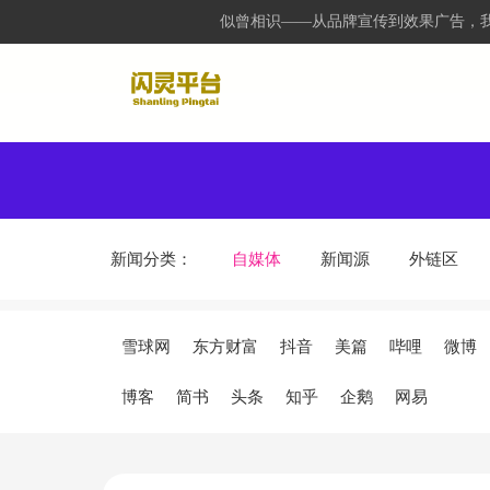
似曾相识——从品牌宣传到效果广告，我
新闻分类：
自媒体
新闻源
外链区
雪球网
东方财富
抖音
美篇
哔哩
微博
博客
简书
头条
知乎
企鹅
网易