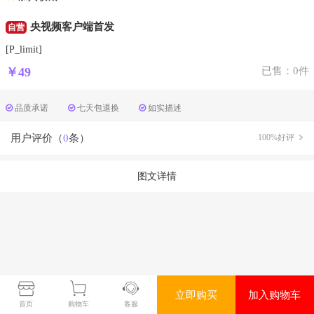
央视频客户端首发
自营
[P_limit]
￥49
已售：0件
品质承诺
七天包退换
如实描述
用户评价（
0
条）
100%好评
图文详情
立即购买
加入购物车
首页
购物车
客服