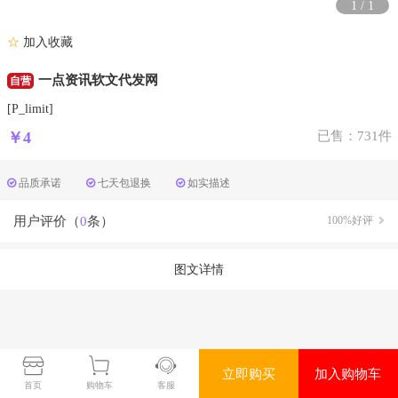
1
/
1
☆
加入收藏
一点资讯软文代发网
自营
[P_limit]
￥4
已售：731件
品质承诺
七天包退换
如实描述
用户评价（
0
条）
100%好评
图文详情
立即购买
加入购物车
首页
购物车
客服