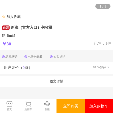
1
/
1
☆
加入收藏
新浪（官方入口）包收录
自营
[P_limit]
￥30
已售：1件
品质承诺
七天包退换
如实描述
用户评价（
0
条）
100%好评
图文详情
立即购买
加入购物车
首页
购物车
客服