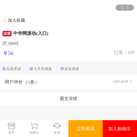
1
/
1
☆
加入收藏
中华网滚动(入口)
自营
[P_limit]
￥56
已售：0件
品质承诺
七天包退换
如实描述
用户评价（
0
条）
100%好评
图文详情
立即购买
加入购物车
首页
购物车
客服