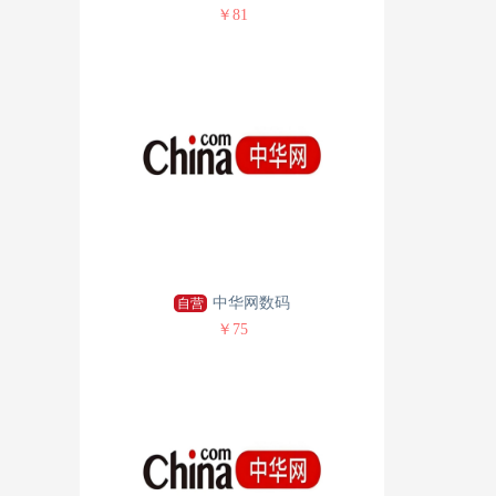
￥81
中华网数码
自营
￥75