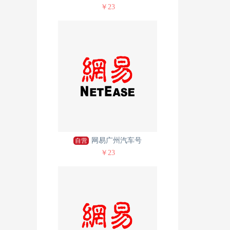
￥23
网易广州汽车号
自营
￥23