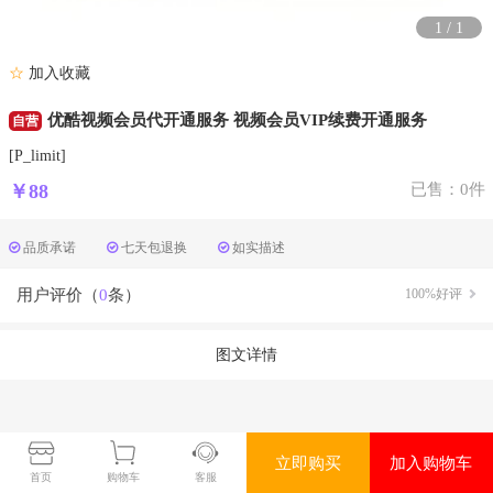
1
/
1
☆
加入收藏
优酷视频会员代开通服务 视频会员VIP续费开通服务
自营
[P_limit]
￥88
已售：0件
品质承诺
七天包退换
如实描述
用户评价（
0
条）
100%好评
图文详情
立即购买
加入购物车
首页
购物车
客服