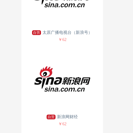
太原广播电视台（新浪号）
自营
￥62
新浪网财经
自营
￥62