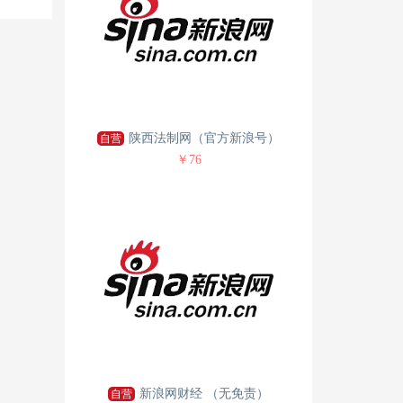
陕西法制网（官方新浪号）
自营
￥76
新浪网财经 （无免责）
自营