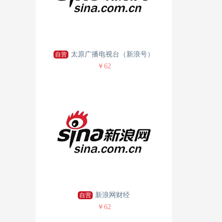
太原广播电视台（新浪号）
自营
￥62
新浪网财经
自营
￥62