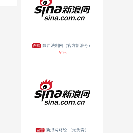
陕西法制网（官方新浪号）
自营
￥76
新浪网财经 （无免责）
自营