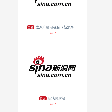
太原广播电视台（新浪号）
自营
￥62
新浪网财经
自营
￥62