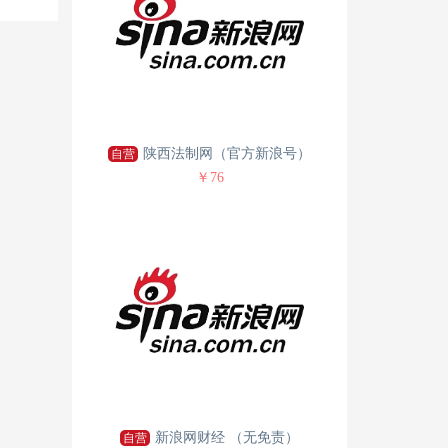
陕西法制网（官方新浪号）
自营
￥76
新浪网财经 （无免责）
自营