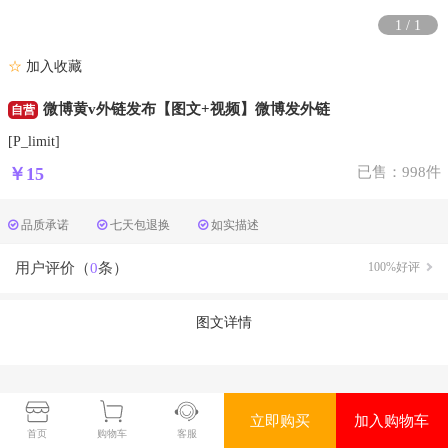
1
/
1
☆
加入收藏
微博黄v外链发布【图文+视频】微博发外链
自营
[P_limit]
￥15
已售：998件
品质承诺
七天包退换
如实描述
用户评价（
0
条）
100%好评
图文详情
立即购买
加入购物车
首页
购物车
客服