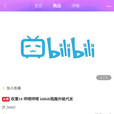
首页
商品
详情
1
/
1
☆
加入收藏
权重10 哔哩哔哩 bilibili视频外链代发
自营
[P_limit]