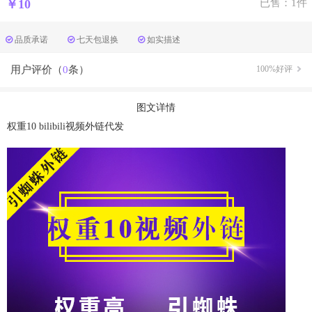
￥10
已售：1件
品质承诺
七天包退换
如实描述
用户评价（
0
条）
100%好评
图文详情
权重10 bilibili视频外链代发