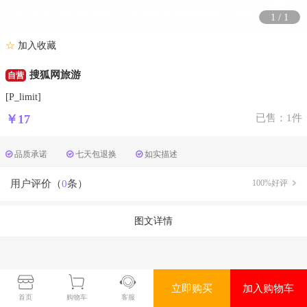
1
/
1
☆
加入收藏
搜狐网旅游
自营
[P_limit]
￥17
已售：1件
品质承诺
七天包退换
如实描述
用户评价（
0
条）
100%好评
图文详情
立即购买
加入购物车
首页
购物车
客服