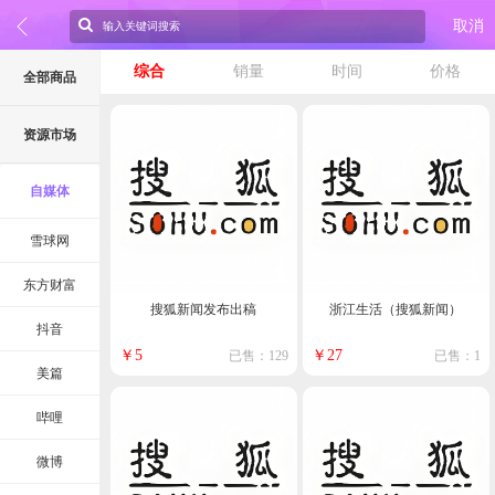
取消
综合
销量
时间
价格
全部商品
资源市场
自媒体
雪球网
东方财富
搜狐新闻发布出稿
浙江生活（搜狐新闻）
抖音
￥5
￥27
已售：129
已售：1
美篇
哔哩
微博