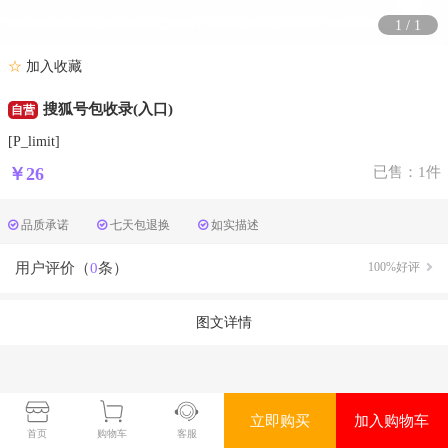
1
/
1
☆
加入收藏
搜狐号包收录(入口)
自营
[P_limit]
￥26
已售：1件
品质承诺
七天包退换
如实描述
用户评价（
0
条）
100%好评
图文详情
立即购买
加入购物车
首页
购物车
客服