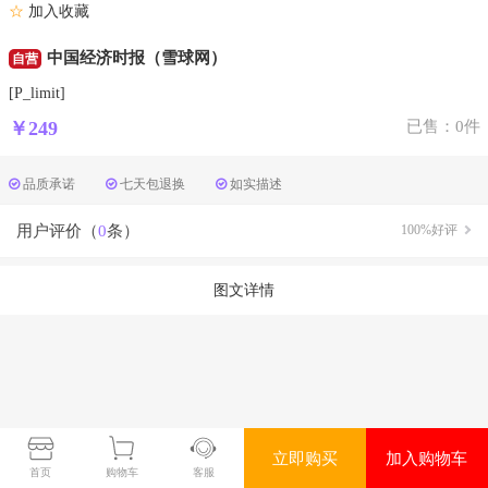
☆
加入收藏
中国经济时报（雪球网）
自营
[P_limit]
￥249
已售：0件
品质承诺
七天包退换
如实描述
用户评价（
0
条）
100%好评
图文详情
立即购买
加入购物车
首页
购物车
客服