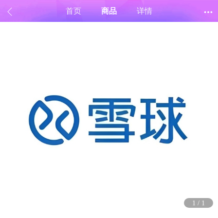
首页
商品
详情
1
/
1