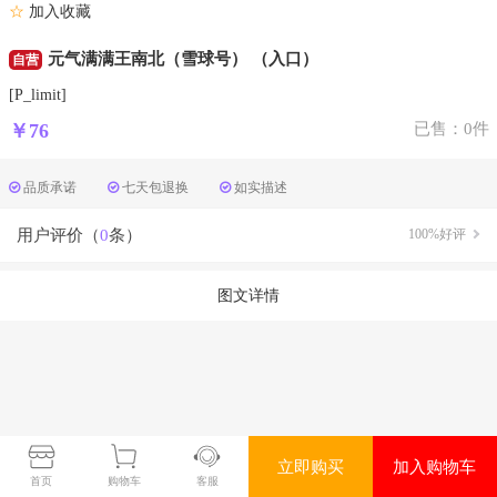
☆
加入收藏
元气满满王南北（雪球号） （入口）
自营
[P_limit]
￥76
已售：0件
品质承诺
七天包退换
如实描述
用户评价（
0
条）
100%好评
图文详情
立即购买
加入购物车
首页
购物车
客服