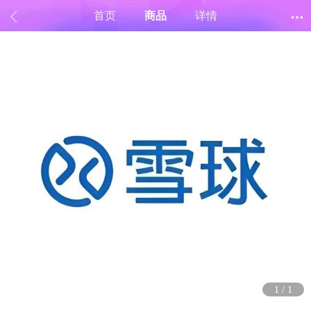
首页
商品
详情
1
/
1