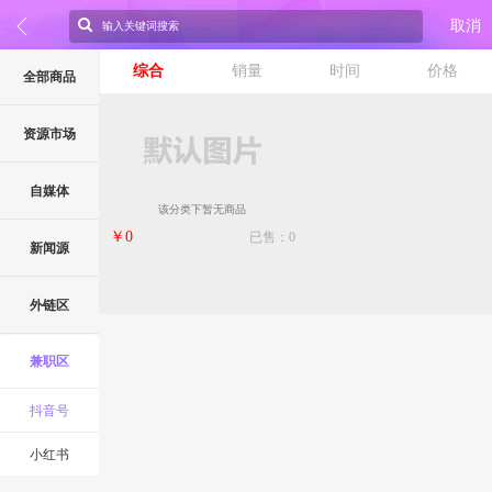
取消
综合
销量
时间
价格
全部商品
资源市场
自媒体
该分类下暂无商品
￥0
已售：0
新闻源
外链区
兼职区
抖音号
小红书